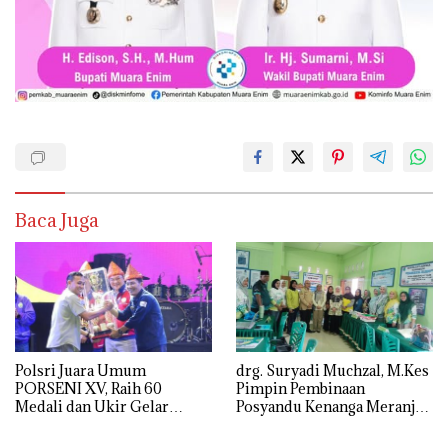
Baca Juga
Polsri Juara Umum
drg. Suryadi Muchzal, M.Kes
PORSENI XV, Raih 60
Pimpin Pembinaan
Medali dan Ukir Gelar
Posyandu Kenanga Meranjat
Keenam
Ilir, Dinkes Ogan Ilir
Optimistis Raih Prestasi