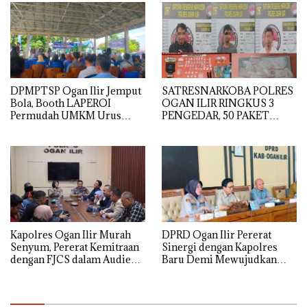
Provinsi
SATRESNARKOBA POLRES
DPMPTSP Ogan Ilir Jemput
OGAN ILIR RINGKUS 3
Bola, Booth LAPEROI
PENGEDAR, 50 PAKET
Permudah UMKM Urus
SABU GAGAL DIEDARKAN
Legalitas Usaha di
Pemulutan
Kapolres Ogan Ilir Murah
DPRD Ogan Ilir Pererat
Senyum, Pererat Kemitraan
Sinergi dengan Kapolres
dengan FJCS dalam Audiensi
Baru Demi Mewujudkan
Penuh Keakraban
Kamtibmas yang Kondusif