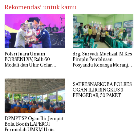
Rekomendasi untuk kamu
Polsri Juara Umum
drg. Suryadi Muchzal, M.Kes
PORSENI XV, Raih 60
Pimpin Pembinaan
Medali dan Ukir Gelar
Posyandu Kenanga Meranjat
Keenam
Ilir, Dinkes Ogan Ilir
Optimistis Raih Prestasi
Provinsi
SATRESNARKOBA POLRES
OGAN ILIR RINGKUS 3
PENGEDAR, 50 PAKET
SABU GAGAL DIEDARKAN
DPMPTSP Ogan Ilir Jemput
Bola, Booth LAPEROI
Permudah UMKM Urus
Legalitas Usaha di