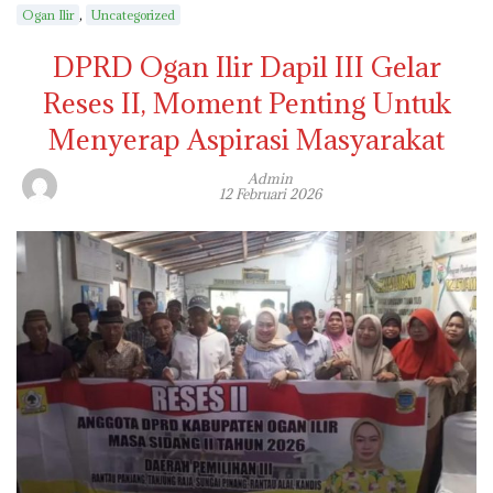
,
Ogan Ilir
Uncategorized
DPRD Ogan Ilir Dapil III Gelar
Reses II, Moment Penting Untuk
Menyerap Aspirasi Masyarakat
Admin
12 Februari 2026