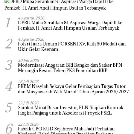
1
4 Agustus 2026
DPRD Muba Serahkan 81 Aspirasi Warga Dapil II ke
Pemkab, H. Amri Andi Himpun Usulan Terbanyak
2
4 Agustus 2026
Polsri Juara Umum PORSENI XV, Raih 60 Medali dan
Ukir Gelar Keenam
3
30 Juli 2026
Modernisasi Anggaran: BRI Bangko dan Satker BPN
Merangin Resmi Teken PKS Penerbitan KKP
4
26 Juli 2026
PKBM Nasyiah Sekayu Gelar Pembagian Tugas Tutor
dan Musyawarah Wali Murid Tahun Ajaran 2026/2027
5
22 Juli 2026
Sambut Minat Besar Investor, PLN Siapkan Kontrak
Jangka Panjang untuk Akselerasi Proyek PSEL
6
22 Juli 2026
Pabrik CPO KUD Sejahtera Muba Jadi Perhatian