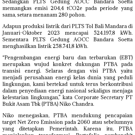
Sedangkan PLTS Gedung AOCC Bandara Soetta
memangkas emisi 204,4 tCO2e pada periode yang
sama, setara menanam 280 pohon.
Adapun produksi listrik dari PLTS Tol Bali Mandara di
Januari-Oktober 2023 mencapai 524.197,8 kWh.
Sementara PLTS Gedung AOCC Bandara Soetta
menghasilkan listrik 258.741,8 kWh.
“Pengembangan energi baru dan terbarukan (EBT)
merupakan wujud konkret dukungan PTBA pada
transisi energi. Selaras dengan visi PTBA yaitu
menjadi perusahaan energi kelas dunia yang peduli
lingkungan, kami bertekad untuk terus berkontribusi
dalam penyediaan energi nasional sekaligus menjaga
kelestarian lingkungan,” kata Corporate Secretary PT
Bukit Asam Tbk (PTBA) Niko Chandra.
Niko menegaskan, PTBA mendukung pencapaian
target Net Zero Emission pada 2060 atau sebelumnya
yang ditetapkan Pemerintah. Karena itu, PTBA