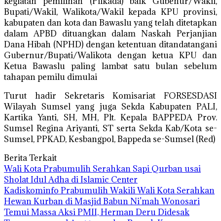
kegiatan pemilihan (Pilkada) baik Gubenur/Wakil,
Bupati/Wakil, Walikota/Wakil kepada KPU provinsi,
kabupaten dan kota dan Bawaslu yang telah ditetapkan
dalam APBD dituangkan dalam Naskah Perjanjian
Dana Hibah (NPHD) dengan ketentuan ditandatangani
Gubernur/Bupati/Walikota dengan ketua KPU dan
Ketua Bawaslu paling lambat satu bulan sebelum
tahapan pemilu dimulai
Turut hadir Sekretaris Komisariat FORSESDASI
Wilayah Sumsel yang juga Sekda Kabupaten PALI,
Kartika Yanti, SH, MH, Plt. Kepala BAPPEDA Prov.
Sumsel Regina Ariyanti, ST serta Sekda Kab/Kota se-
Sumsel, PPKAD, Kesbangpol, Bappeda se-Sumsel (Red)
Berita Terkait
Wali Kota Prabumulih Serahkan Sapi Qurban usai
Sholat Idul Adha di Islamic Center
Kadiskominfo Prabumulih Wakili Wali Kota Serahkan
Hewan Kurban di Masjid Babun Ni’mah Wonosari
Temui Massa Aksi PMII, Herman Deru Didesak