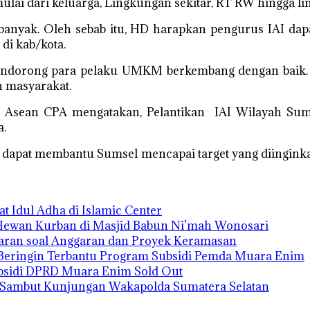
mulai dari keluarga, Lingkungan sekitar, RT RW hingga lin
banyak. Oleh sebab itu, HD harapkan pengurus IAI da
di kab/kota.
endorong para pelaku UMKM berkembang dengan baik. 
n masyarakat.
A, Asean CPA mengatakan, Pelantikan IAI Wilayah Sum
a.
ga dapat membantu Sumsel mencapai target yang diingin
t Idul Adha di Islamic Center
 Hewan Kurban di Masjid Babun Ni’mah Wonosari
aran soal Anggaran dan Proyek Keramasan
Beringin Terbantu Program Subsidi Pemda Muara Enim
bsidi DPRD Muara Enim Sold Out
h Sambut Kunjungan Wakapolda Sumatera Selatan