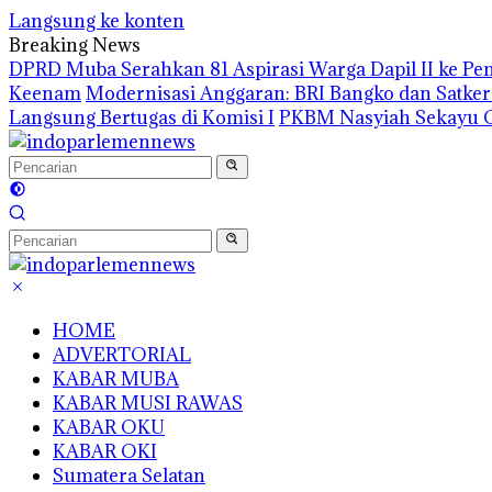
Langsung ke konten
Breaking News
DPRD Muba Serahkan 81 Aspirasi Warga Dapil II ke P
Keenam
Modernisasi Anggaran: BRI Bangko dan Satke
Langsung Bertugas di Komisi I
PKBM Nasyiah Sekayu G
HOME
ADVERTORIAL
KABAR MUBA
KABAR MUSI RAWAS
KABAR OKU
KABAR OKI
Sumatera Selatan