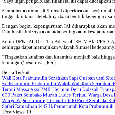
“Saya ingin pengelolaan finansial ini dapat diterapkan 
Kuantitas akuntan di Sumsel diperkirakan berjumlah 
tinggi akuntansi. Setelahnya baru bentuk kepengurusan 
Dengan begitu kepengurusan IAI diharapkan akan m
Dan hasil akhirnya akan ada peningkatan kesejahteraa
Ketua DPN IAI, Dra. Tia Adityasih SH M.Ak. CPA, C
sehingga dapat memajukan wilayah Sumsel kedepanny
“Tingkatkan kualitas dan kuantitas menjadi baik hing
keuangan,”pesannya. (Red)
Berita Terkait
Wali Kota Prabumulih Serahkan Sapi Qurban usai Shola
Kadiskominfo Prabumulih Wakili Wali Kota Serahkan
Temui Massa Aksi PMII, Herman Deru Didesak Transp
600 Paket Sembako Murah Ludes Terjual, Warga Desa 
Warga Pagar Gunung Terbantu, 600 Paket Sembako Su
Safari Ramadhan 1447 H, Pemerintah Kota Prabumuli
Post Views:
19