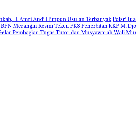
emkab, H. Amri Andi Himpun Usulan Terbanyak
Polsri J
r BPN Merangin Resmi Teken PKS Penerbitan KKP
M. Dj
elar Pembagian Tugas Tutor dan Musyawarah Wali Mur