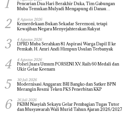
1
Pencarian Dua Hari Berakhir Duka, Tim Gabungan
Muba Temukan Mulyadi Mengapung di Danau
Sanawal
2
8 Agustus 2026
Kemerdekaan Bukan Sekadar Seremoni, tetapi
Kewajiban Negara Menyejahterakan Rakyat
3
4 Agustus 2026
DPRD Muba Serahkan 81 Aspirasi Warga Dapil II ke
Pemkab, H. Amri Andi Himpun Usulan Terbanyak
4
4 Agustus 2026
Polsri Juara Umum PORSENI XV, Raih 60 Medali dan
Ukir Gelar Keenam
5
30 Juli 2026
Modernisasi Anggaran: BRI Bangko dan Satker BPN
Merangin Resmi Teken PKS Penerbitan KKP
6
26 Juli 2026
PKBM Nasyiah Sekayu Gelar Pembagian Tugas Tutor
dan Musyawarah Wali Murid Tahun Ajaran 2026/2027