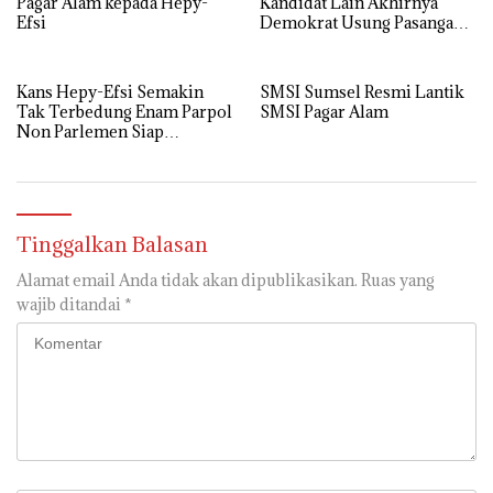
Pagar Alam kepada Hepy-
Kandidat Lain Akhirnya
Efsi
Demokrat Usung Pasangan
Hepy-Efsi.
Kans Hepy-Efsi Semakin
SMSI Sumsel Resmi Lantik
Tak Terbedung Enam Parpol
SMSI Pagar Alam
Non Parlemen Siap
Berkoalisi
Tinggalkan Balasan
Alamat email Anda tidak akan dipublikasikan.
Ruas yang
wajib ditandai
*