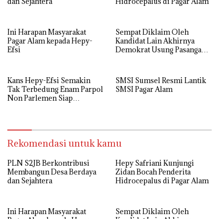
dan Sejahtera
Hidrocepalus di Pagar Alam
Ini Harapan Masyarakat
Sempat Diklaim Oleh
Pagar Alam kepada Hepy-
Kandidat Lain Akhirnya
Efsi
Demokrat Usung Pasangan
Hepy-Efsi.
Kans Hepy-Efsi Semakin
SMSI Sumsel Resmi Lantik
Tak Terbedung Enam Parpol
SMSI Pagar Alam
Non Parlemen Siap
Berkoalisi
Rekomendasi untuk kamu
PLN S2JB Berkontribusi
Hepy Safriani Kunjungi
Membangun Desa Berdaya
Zidan Bocah Penderita
dan Sejahtera
Hidrocepalus di Pagar Alam
Ini Harapan Masyarakat
Sempat Diklaim Oleh