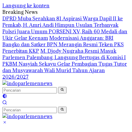
Langsung ke konten
Breaking News
DPRD Muba Serahkan 81 Aspirasi Warga Dapil II ke
Pemkab, H. Amri Andi Himpun Usulan Terbanyak
Polsri Juara Umum PORSENI XV, Raih 60 Medali dan
Ukir Gelar Keenam
Modernisasi Anggaran: BRI
Bangko dan Satker BPN Merangin Resmi Teken PKS
Penerbitan KKP
M. Djody Nugraha Resmi Masuk
Parlemen Palembang, Langsung Bertugas di Komisi I
PKBM Nasyiah Sekayu Gelar Pembagian Tugas Tutor
dan Musyawarah Wali Murid Tahun Ajaran
2026/2027