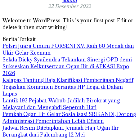
admin
22 Desember 2022
Welcome to WordPress. This is your first post. Edit or
delete it, then start writing!
Berita Terkait
Polsri Juara Umum PORSENI XV, Raih 60 Medali dan
Ukir Gelar Keenam
Sekda Dicky Syailendra Tekankan Sinergi OPD demi
Sukseskan Keikutsertaan Ogan Ilir di APKASI Expo
2026
Kalapas Tanjung Raja Klarifikasi Pemberitaan Negatif,
Tegaskan Komitmen Berantas HP Ilegal di Dalam
Lapas
Lantik 193 Pejabat, Wabub: Jadilah Birokrat yang
Melayani dan Mengabdi Sepenuh Hati
Pemkab Ogan Ilir Gelar Sosialisasi SRIKANDI, Dorong
Administrasi Pemerintahan Lebih Efisien
Jadwal Resmi Ditetapkan, Jemaah Haji Ogan Ilir
Berangkat dari Palembang 12 Mei