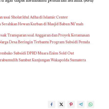
 agar dapat membantu pendirian asrama. (Red)
 usai Sholat Idul Adha di Islamic Center
a Serahkan Hewan Kurban di Masjid Babun Ni’mah
sak Transparan soal Anggaran dan Proyek Keramasan
Warga Desa Beringin Terbantu Program Subsidi Pemda
 Sembako Subsidi DPRD Muara Enim Sold Out
 Prabumulih Sambut Kunjungan Wakapolda Sumatera