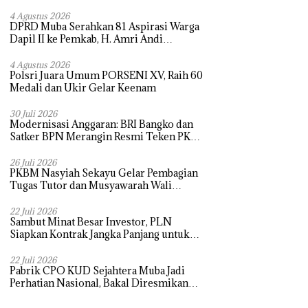
4 Agustus 2026
DPRD Muba Serahkan 81 Aspirasi Warga
Dapil II ke Pemkab, H. Amri Andi
Himpun Usulan Terbanyak
4 Agustus 2026
Polsri Juara Umum PORSENI XV, Raih 60
Medali dan Ukir Gelar Keenam
30 Juli 2026
Modernisasi Anggaran: BRI Bangko dan
Satker BPN Merangin Resmi Teken PKS
Penerbitan KKP
26 Juli 2026
PKBM Nasyiah Sekayu Gelar Pembagian
Tugas Tutor dan Musyawarah Wali
Murid Tahun Ajaran 2026/2027
22 Juli 2026
Sambut Minat Besar Investor, PLN
Siapkan Kontrak Jangka Panjang untuk
Akselerasi Proyek PSEL
22 Juli 2026
Pabrik CPO KUD Sejahtera Muba Jadi
Perhatian Nasional, Bakal Diresmikan
Presiden Prabowo