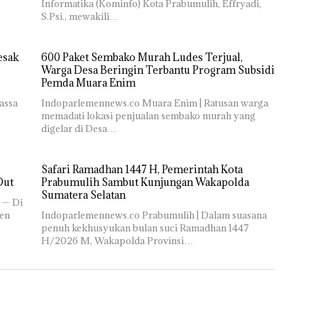
Informatika (Kominfo) Kota Prabumulih, Effryadi,
S.Psi., mewakili…
esak
600 Paket Sembako Murah Ludes Terjual,
Warga Desa Beringin Terbantu Program Subsidi
Pemda Muara Enim
assa
Indoparlemennews.co Muara Enim | Ratusan warga
memadati lokasi penjualan sembako murah yang
digelar di Desa…
Safari Ramadhan 1447 H, Pemerintah Kota
Out
Prabumulih Sambut Kunjungan Wakapolda
Sumatera Selatan
— Di
en
Indoparlemennews.co Prabumulih | Dalam suasana
penuh kekhusyukan bulan suci Ramadhan 1447
H/2026 M, Wakapolda Provinsi…