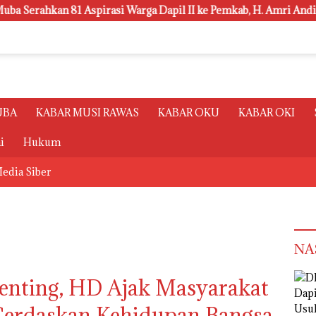
n 81 Aspirasi Warga Dapil II ke Pemkab, H. Amri Andi Himpun U
UBA
KABAR MUSI RAWAS
KABAR OKU
KABAR OKI
i
Hukum
edia Siber
NA
enting, HD Ajak Masyarakat
erdaskan Kehidupan Bangsa