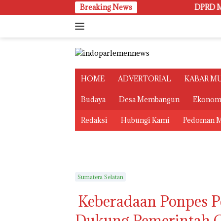
Langsung
Breaking News
DPRD Muba Serahka
ke
konten
HOME
ADVERTORIAL
KABAR M
Budaya
Desa Membangun
Ekonom
Redaksi
Hubungi Kami
Pedoman M
Sumatera Selatan
Keberadaan Ponpes P
Dukung Pemerintah C