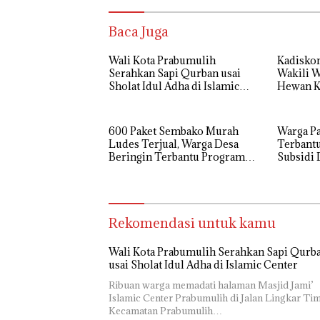
Baca Juga
Wali Kota Prabumulih
Kadisko
Serahkan Sapi Qurban usai
Wakili W
Sholat Idul Adha di Islamic
Hewan K
Center
Babun N
600 Paket Sembako Murah
Warga P
Ludes Terjual, Warga Desa
Terbantu
Beringin Terbantu Program
Subsidi
Subsidi Pemda Muara Enim
Sold Ou
Rekomendasi untuk kamu
Wali Kota Prabumulih Serahkan Sapi Qurb
usai Sholat Idul Adha di Islamic Center
Ribuan warga memadati halaman Masjid Jami’
Islamic Center Prabumulih di Jalan Lingkar Tim
Kecamatan Prabumulih…