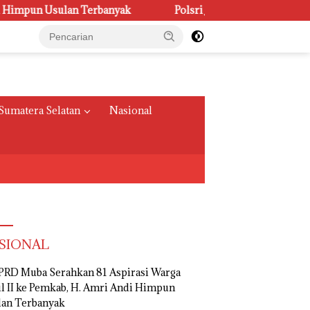
sulan Terbanyak
Polsri Juara Umum PORSENI XV, Raih 6
Sumatera Selatan
Nasional
SIONAL