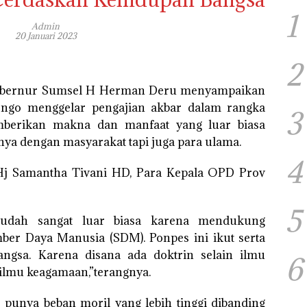
1
Admin
20 Januari 2023
2
ubernur Sumsel H Herman Deru menyampaikan
ongo menggelar pengajian akbar dalam rangka
3
erikan makna dan manfaat yang luar biasa
nya dengan masyarakat tapi juga para ulama.
4
j Samantha Tivani HD, Para Kepala OPD Prov
5
sudah sangat luar biasa karena mendukung
r Daya Manusia (SDM). Ponpes ini ikut serta
gsa. Karena disana ada doktrin selain ilmu
6
ilmu keagamaan,”terangnya.
punya beban moril yang lebih tinggi dibanding