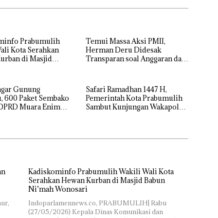
minfo Prabumulih
Temui Massa Aksi PMII,
ali Kota Serahkan
Herman Deru Didesak
urban di Masjid
Transparan soal Anggaran dan
i’mah Wonosari
Proyek Keramasan
agar Gunung
Safari Ramadhan 1447 H,
, 600 Paket Sembako
Pemerintah Kota Prabumulih
 DPRD Muara Enim
Sambut Kunjungan Wakapolda
t
Sumatera Selatan
an
Kadiskominfo Prabumulih Wakili Wali Kota
Serahkan Hewan Kurban di Masjid Babun
Ni’mah Wonosari
ur,
Indoparlamennews.co, PRABUMULIH| Rabu
(27/05/2026) Kepala Dinas Komunikasi dan