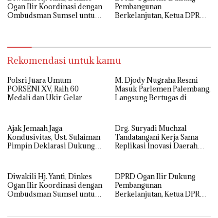
Ogan Ilir Koordinasi dengan
Pembangunan
Ombudsman Sumsel untuk
Berkelanjutan, Ketua DPRD
Tingkatkan Pelayanan
Hadiri Hari Jadi Kota
Kesehatan
Palembang
Rekomendasi untuk kamu
Polsri Juara Umum
M. Djody Nugraha Resmi
PORSENI XV, Raih 60
Masuk Parlemen Palembang,
Medali dan Ukir Gelar
Langsung Bertugas di
Keenam
Komisi I
Ajak Jemaah Jaga
Drg. Suryadi Muchzal
Kondusivitas, Ust. Sulaiman
Tandatangani Kerja Sama
Pimpin Deklarasi Dukung
Replikasi Inovasi Daerah
Polri di Palembang
dengan Pemerintah Kota
Palembang
Diwakili Hj. Yanti, Dinkes
DPRD Ogan Ilir Dukung
Ogan Ilir Koordinasi dengan
Pembangunan
Ombudsman Sumsel untuk
Berkelanjutan, Ketua DPRD
Tingkatkan Pelayanan
Hadiri Hari Jadi Kota
Kesehatan
Palembang