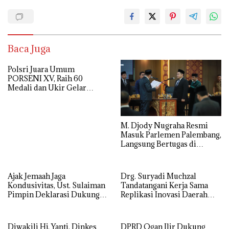
Baca Juga
Polsri Juara Umum
PORSENI XV, Raih 60
Medali dan Ukir Gelar
Keenam
M. Djody Nugraha Resmi
Masuk Parlemen Palembang,
Langsung Bertugas di
Komisi I
Ajak Jemaah Jaga
Drg. Suryadi Muchzal
Kondusivitas, Ust. Sulaiman
Tandatangani Kerja Sama
Pimpin Deklarasi Dukung
Replikasi Inovasi Daerah
Polri di Palembang
dengan Pemerintah Kota
Palembang
Diwakili Hj. Yanti, Dinkes
DPRD Ogan Ilir Dukung