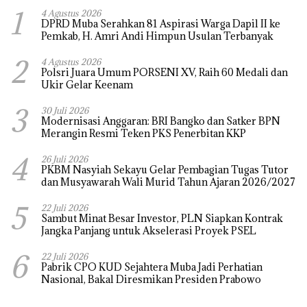
1
4 Agustus 2026
DPRD Muba Serahkan 81 Aspirasi Warga Dapil II ke
Pemkab, H. Amri Andi Himpun Usulan Terbanyak
2
4 Agustus 2026
Polsri Juara Umum PORSENI XV, Raih 60 Medali dan
Ukir Gelar Keenam
3
30 Juli 2026
Modernisasi Anggaran: BRI Bangko dan Satker BPN
Merangin Resmi Teken PKS Penerbitan KKP
4
26 Juli 2026
PKBM Nasyiah Sekayu Gelar Pembagian Tugas Tutor
dan Musyawarah Wali Murid Tahun Ajaran 2026/2027
5
22 Juli 2026
Sambut Minat Besar Investor, PLN Siapkan Kontrak
Jangka Panjang untuk Akselerasi Proyek PSEL
6
22 Juli 2026
Pabrik CPO KUD Sejahtera Muba Jadi Perhatian
Nasional, Bakal Diresmikan Presiden Prabowo