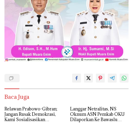
Baca Juga
Relawan Prabowo-Gibran;
Langgar Netralitas, NS
Jangan Rusak Demokrasi,
Oknum ASN Pemkab OKU
Kami Sosialisasikan
Dilaporkan Ke Bawaslu
Program Presiden Terpilih
OKU
dan Paslon Bertaji