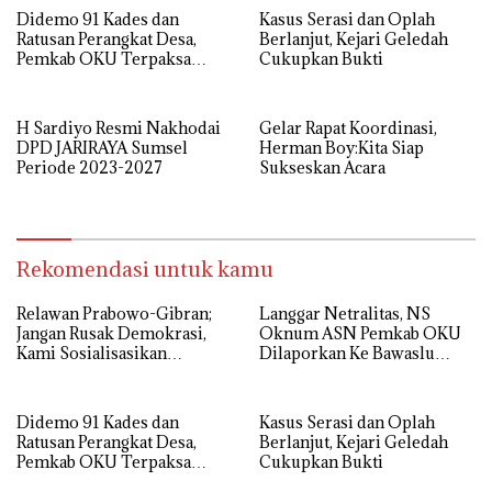
Didemo 91 Kades dan
Kasus Serasi dan Oplah
Ratusan Perangkat Desa,
Berlanjut, Kejari Geledah
Pemkab OKU Terpaksa
Cukupkan Bukti
Cairkan Siltap Triwulan
Satu Besok
H Sardiyo Resmi Nakhodai
Gelar Rapat Koordinasi,
DPD JARIRAYA Sumsel
Herman Boy:Kita Siap
Periode 2023-2027
Sukseskan Acara
Rekomendasi untuk kamu
Relawan Prabowo-Gibran;
Langgar Netralitas, NS
Jangan Rusak Demokrasi,
Oknum ASN Pemkab OKU
Kami Sosialisasikan
Dilaporkan Ke Bawaslu
Program Presiden Terpilih
OKU
dan Paslon Bertaji
Didemo 91 Kades dan
Kasus Serasi dan Oplah
Ratusan Perangkat Desa,
Berlanjut, Kejari Geledah
Pemkab OKU Terpaksa
Cukupkan Bukti
Cairkan Siltap Triwulan