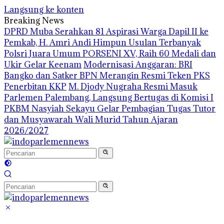
Langsung ke konten
Breaking News
DPRD Muba Serahkan 81 Aspirasi Warga Dapil II ke
Pemkab, H. Amri Andi Himpun Usulan Terbanyak
Polsri Juara Umum PORSENI XV, Raih 60 Medali dan
Ukir Gelar Keenam
Modernisasi Anggaran: BRI
Bangko dan Satker BPN Merangin Resmi Teken PKS
Penerbitan KKP
M. Djody Nugraha Resmi Masuk
Parlemen Palembang, Langsung Bertugas di Komisi I
PKBM Nasyiah Sekayu Gelar Pembagian Tugas Tutor
dan Musyawarah Wali Murid Tahun Ajaran
2026/2027