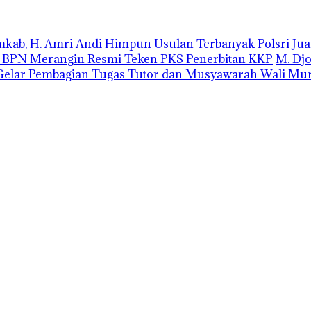
emkab, H. Amri Andi Himpun Usulan Terbanyak
Polsri J
r BPN Merangin Resmi Teken PKS Penerbitan KKP
M. Dj
elar Pembagian Tugas Tutor dan Musyawarah Wali Mur