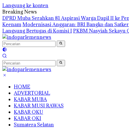
Langsung ke konten
Breaking News
DPRD Muba Serahkan 81 Aspirasi Warga Dapil II ke P
Keenam
Modernisasi Anggaran: BRI Bangko dan Satke
Langsung Bertugas di Komisi I
PKBM Nasyiah Sekayu G
HOME
ADVERTORIAL
KABAR MUBA
KABAR MUSI RAWAS
KABAR OKU
KABAR OKI
Sumatera Selatan