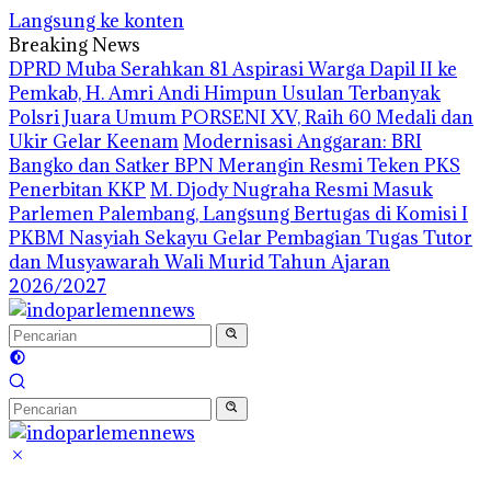
Langsung ke konten
Breaking News
DPRD Muba Serahkan 81 Aspirasi Warga Dapil II ke
Pemkab, H. Amri Andi Himpun Usulan Terbanyak
Polsri Juara Umum PORSENI XV, Raih 60 Medali dan
Ukir Gelar Keenam
Modernisasi Anggaran: BRI
Bangko dan Satker BPN Merangin Resmi Teken PKS
Penerbitan KKP
M. Djody Nugraha Resmi Masuk
Parlemen Palembang, Langsung Bertugas di Komisi I
PKBM Nasyiah Sekayu Gelar Pembagian Tugas Tutor
dan Musyawarah Wali Murid Tahun Ajaran
2026/2027