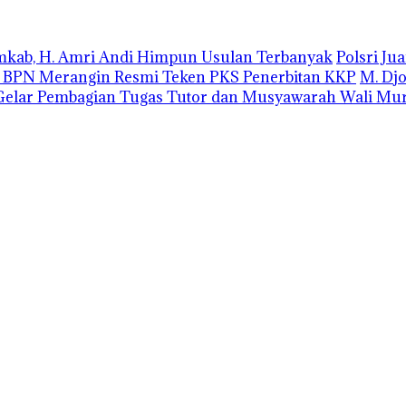
emkab, H. Amri Andi Himpun Usulan Terbanyak
Polsri J
r BPN Merangin Resmi Teken PKS Penerbitan KKP
M. Dj
elar Pembagian Tugas Tutor dan Musyawarah Wali Mur