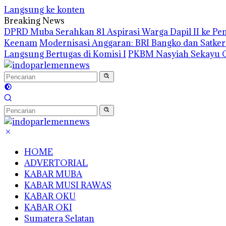
Langsung ke konten
Breaking News
DPRD Muba Serahkan 81 Aspirasi Warga Dapil II ke P
Keenam
Modernisasi Anggaran: BRI Bangko dan Satke
Langsung Bertugas di Komisi I
PKBM Nasyiah Sekayu G
HOME
ADVERTORIAL
KABAR MUBA
KABAR MUSI RAWAS
KABAR OKU
KABAR OKI
Sumatera Selatan