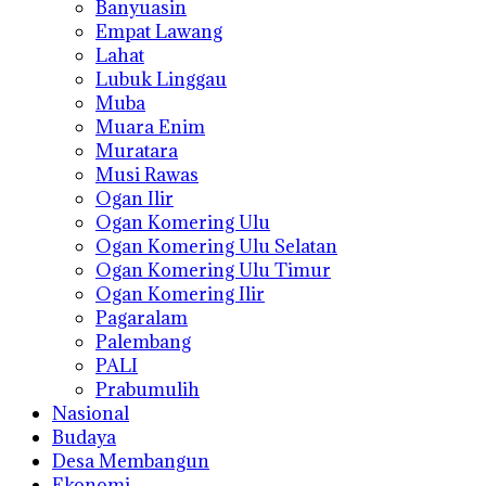
Banyuasin
Empat Lawang
Lahat
Lubuk Linggau
Muba
Muara Enim
Muratara
Musi Rawas
Ogan Ilir
Ogan Komering Ulu
Ogan Komering Ulu Selatan
Ogan Komering Ulu Timur
Ogan Komering Ilir
Pagaralam
Palembang
PALI
Prabumulih
Nasional
Budaya
Desa Membangun
Ekonomi