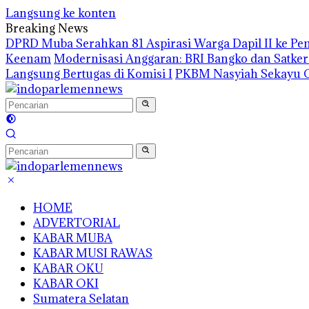
Langsung ke konten
Breaking News
DPRD Muba Serahkan 81 Aspirasi Warga Dapil II ke P
Keenam
Modernisasi Anggaran: BRI Bangko dan Satke
Langsung Bertugas di Komisi I
PKBM Nasyiah Sekayu G
HOME
ADVERTORIAL
KABAR MUBA
KABAR MUSI RAWAS
KABAR OKU
KABAR OKI
Sumatera Selatan