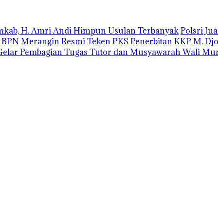
emkab, H. Amri Andi Himpun Usulan Terbanyak
Polsri J
r BPN Merangin Resmi Teken PKS Penerbitan KKP
M. Dj
elar Pembagian Tugas Tutor dan Musyawarah Wali Mur