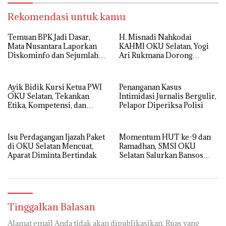
Rekomendasi untuk kamu
Temuan BPK Jadi Dasar,
H. Misnadi Nahkodai
Mata Nusantara Laporkan
KAHMI OKU Selatan, Yogi
Diskominfo dan Sejumlah
Ari Rukmana Dorong
OPD OKU Selatan ke Kejati
Organisasi Lebih Progresif
Sumsel
Ayik Bidik Kursi Ketua PWI
Penanganan Kasus
OKU Selatan, Tekankan
Intimidasi Jurnalis Bergulir,
Etika, Kompetensi, dan
Pelapor Diperiksa Polisi
Adaptasi Media Sosial
Isu Perdagangan Ijazah Paket
Momentum HUT ke-9 dan
di OKU Selatan Mencuat,
Ramadhan, SMSI OKU
Aparat Diminta Bertindak
Selatan Salurkan Bansos
untuk Masyarakat
Tinggalkan Balasan
Alamat email Anda tidak akan dipublikasikan.
Ruas yang