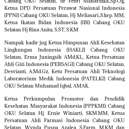
Cabang OKU Selatan, dr Febri Mahardika.,Sp.Og,
Ketua DPD Persatuan Perawat Nasional Indonesia
(PPNI) Cabang OKU Selatan, Hj Meliasari.,S.kep. MM,
Ketua Ikatan Bidan Indonesia (IBI) Cabang OKU
Selatan Hj Rina Anita, S.ST, S.KM
Nampak hadir jug Ketua Himpunan Ahli Kesehatan
Lingkungan Indonesia (HAKLI) Cabang OKU
Selatan, Erma Juningsih AMd.KL, Ketua Persatuan
Ahli Gizi Indonesia (PERSAGI) Cabang OKU Selatan,
Desvianti, A.Md.Gz, Ketu Persatuan Ahli Teknologi
Laboratorium Medik Indonesia (PATELKI) Cabang
OKU Selatan Muhamad Iqbal, AMAK.
Ketua Perkumpulan Promotor dan Pendidik
Kesehatan Masyarakat Indonesia (PPPKMI) Cabang
OKU Selatan Hj. Ernie Winiarti, SKM.MM, Ketua
Persatuan Ahli Farmasi Indonesia Cabang OKU
Selatan, Wynda Puspa Azalea, S.Farm, M.KM dan