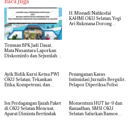
Baca Juga
H. Misnadi Nahkodai
KAHMI OKU Selatan, Yogi
Ari Rukmana Dorong
Organisasi Lebih Progresif
Temuan BPK Jadi Dasar,
Mata Nusantara Laporkan
Diskominfo dan Sejumlah
OPD OKU Selatan ke Kejati
Sumsel
Ayik Bidik Kursi Ketua PWI
Penanganan Kasus
OKU Selatan, Tekankan
Intimidasi Jurnalis Bergulir,
Etika, Kompetensi, dan
Pelapor Diperiksa Polisi
Adaptasi Media Sosial
Isu Perdagangan Ijazah Paket
Momentum HUT ke-9 dan
di OKU Selatan Mencuat,
Ramadhan, SMSI OKU
Aparat Diminta Bertindak
Selatan Salurkan Bansos
untuk Masyarakat