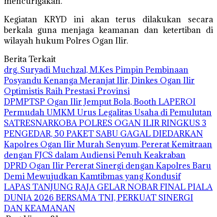
mencurigakan.
Kegiatan KRYD ini akan terus dilakukan secara
berkala guna menjaga keamanan dan ketertiban di
wilayah hukum Polres Ogan Ilir.
Berita Terkait
drg. Suryadi Muchzal, M.Kes Pimpin Pembinaan
Posyandu Kenanga Meranjat Ilir, Dinkes Ogan Ilir
Optimistis Raih Prestasi Provinsi
DPMPTSP Ogan Ilir Jemput Bola, Booth LAPEROI
Permudah UMKM Urus Legalitas Usaha di Pemulutan
SATRESNARKOBA POLRES OGAN ILIR RINGKUS 3
PENGEDAR, 50 PAKET SABU GAGAL DIEDARKAN
Kapolres Ogan Ilir Murah Senyum, Pererat Kemitraan
dengan FJCS dalam Audiensi Penuh Keakraban
DPRD Ogan Ilir Pererat Sinergi dengan Kapolres Baru
Demi Mewujudkan Kamtibmas yang Kondusif
LAPAS TANJUNG RAJA GELAR NOBAR FINAL PIALA
DUNIA 2026 BERSAMA TNI, PERKUAT SINERGI
DAN KEAMANAN