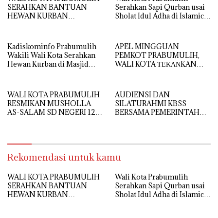
SERAHKAN BANTUAN
Serahkan Sapi Qurban usai
HEWAN KURBAN
Sholat Idul Adha di Islamic
PRESIDEN RI DI MASJID AL
Center
IKHLAS TANJUNG
RAMBANG
Kadiskominfo Prabumulih
APEL MINGGUAN
Wakili Wali Kota Serahkan
PEMKOT PRABUMULIH,
Hewan Kurban di Masjid
WALI KOTA ΤΕΚΑΝKAN
Babun Ni’mah Wonosari
DISIPLIN DAN
PELAYANAN PRIMA
WALI KOTA PRABUMULIH
AUDIENSI DAN
RESMIKAN MUSHOLLA
SILATURAHMI KBSS
AS-SALAM SD NEGERI 12,
BERSAMA PEMERINTAH
DORONG PEMBENTUKAN
KOTA PRABUMULIH
KARAKTER RELIGIUS
SISWA
Rekomendasi untuk kamu
WALI KOTA PRABUMULIH
Wali Kota Prabumulih
SERAHKAN BANTUAN
Serahkan Sapi Qurban usai
HEWAN KURBAN
Sholat Idul Adha di Islamic
PRESIDEN RI DI MASJID AL
Center
IKHLAS TANJUNG