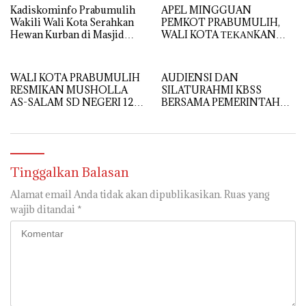
RAMBANG
Kadiskominfo Prabumulih
APEL MINGGUAN
Wakili Wali Kota Serahkan
PEMKOT PRABUMULIH,
Hewan Kurban di Masjid
WALI KOTA ΤΕΚΑΝKAN
Babun Ni’mah Wonosari
DISIPLIN DAN
PELAYANAN PRIMA
WALI KOTA PRABUMULIH
AUDIENSI DAN
RESMIKAN MUSHOLLA
SILATURAHMI KBSS
AS-SALAM SD NEGERI 12,
BERSAMA PEMERINTAH
DORONG PEMBENTUKAN
KOTA PRABUMULIH
KARAKTER RELIGIUS
SISWA
Tinggalkan Balasan
Alamat email Anda tidak akan dipublikasikan.
Ruas yang
wajib ditandai
*