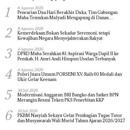
1
8 Agustus 2026
Pencarian Dua Hari Berakhir Duka, Tim Gabungan
Muba Temukan Mulyadi Mengapung di Danau
Sanawal
2
8 Agustus 2026
Kemerdekaan Bukan Sekadar Seremoni, tetapi
Kewajiban Negara Menyejahterakan Rakyat
3
4 Agustus 2026
DPRD Muba Serahkan 81 Aspirasi Warga Dapil II ke
Pemkab, H. Amri Andi Himpun Usulan Terbanyak
4
4 Agustus 2026
Polsri Juara Umum PORSENI XV, Raih 60 Medali dan
Ukir Gelar Keenam
5
30 Juli 2026
Modernisasi Anggaran: BRI Bangko dan Satker BPN
Merangin Resmi Teken PKS Penerbitan KKP
6
26 Juli 2026
PKBM Nasyiah Sekayu Gelar Pembagian Tugas Tutor
dan Musyawarah Wali Murid Tahun Ajaran 2026/2027