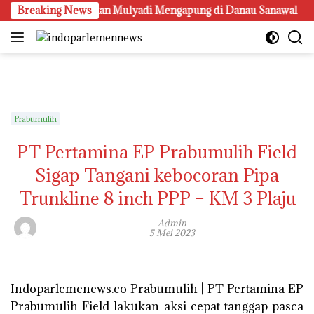
Langsung
ngan Muba Temukan Mulyadi Mengapung di Danau Sanawal
Breaking News
ke
konten
Prabumulih
PT Pertamina EP Prabumulih Field
Sigap Tangani kebocoran Pipa
Trunkline 8 inch PPP – KM 3 Plaju
Admin
5 Mei 2023
Indoparlemenews.co Prabumulih | PT Pertamina EP
Prabumulih Field lakukan aksi cepat tanggap pasca