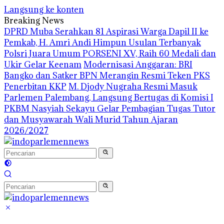
Langsung ke konten
Breaking News
DPRD Muba Serahkan 81 Aspirasi Warga Dapil II ke
Pemkab, H. Amri Andi Himpun Usulan Terbanyak
Polsri Juara Umum PORSENI XV, Raih 60 Medali dan
Ukir Gelar Keenam
Modernisasi Anggaran: BRI
Bangko dan Satker BPN Merangin Resmi Teken PKS
Penerbitan KKP
M. Djody Nugraha Resmi Masuk
Parlemen Palembang, Langsung Bertugas di Komisi I
PKBM Nasyiah Sekayu Gelar Pembagian Tugas Tutor
dan Musyawarah Wali Murid Tahun Ajaran
2026/2027