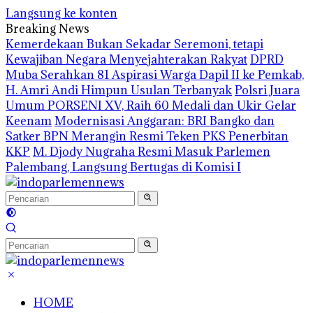
Langsung ke konten
Breaking News
Kemerdekaan Bukan Sekadar Seremoni, tetapi
Kewajiban Negara Menyejahterakan Rakyat
DPRD
Muba Serahkan 81 Aspirasi Warga Dapil II ke Pemkab,
H. Amri Andi Himpun Usulan Terbanyak
Polsri Juara
Umum PORSENI XV, Raih 60 Medali dan Ukir Gelar
Keenam
Modernisasi Anggaran: BRI Bangko dan
Satker BPN Merangin Resmi Teken PKS Penerbitan
KKP
M. Djody Nugraha Resmi Masuk Parlemen
Palembang, Langsung Bertugas di Komisi I
HOME