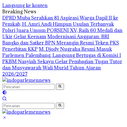
Langsung ke konten
Breaking News
DPRD Muba Serahkan 81 Aspirasi Warga Dapil II ke
Pemkab, H. Amri Andi Himpun Usulan Terbanyak
Polsri Juara Umum PORSENI XV, Raih 60 Medali dan
Ukir Gelar Keenam
Modernisasi Anggaran: BRI
Bangko dan Satker BPN Merangin Resmi Teken PKS
Penerbitan KKP
M. Djody Nugraha Resmi Masuk
Parlemen Palembang, Langsung Bertugas di Komisi I
PKBM Nasyiah Sekayu Gelar Pembagian Tugas Tutor
dan Musyawarah Wali Murid Tahun Ajaran
2026/2027