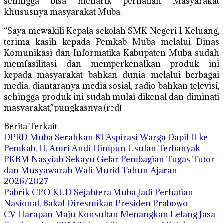
sehingga bisa menarik perhatian Masyarakat
khususnya masyarakat Muba.
“Saya mewakili Kepala sekolah SMK Negeri 1 Keluang,
terima kasih kepada Pemkab Muba melalui Dinas
Komunikasi dan Informatika Kabupaten Muba sudah
memfasilitasi dan memperkenalkan produk ini
kepada masyarakat bahkan dunia melalui berbagai
media, diantaranya media sosial, radio bahkan televisi,
sehingga produk ini sudah mulai dikenal dan diminati
masyarakat,”pungkasnya.(red)
Berita Terkait
DPRD Muba Serahkan 81 Aspirasi Warga Dapil II ke
Pemkab, H. Amri Andi Himpun Usulan Terbanyak
PKBM Nasyiah Sekayu Gelar Pembagian Tugas Tutor
dan Musyawarah Wali Murid Tahun Ajaran
2026/2027
Pabrik CPO KUD Sejahtera Muba Jadi Perhatian
Nasional, Bakal Diresmikan Presiden Prabowo
CV Harapan Maju Konsultan Menangkan Lelang Jasa