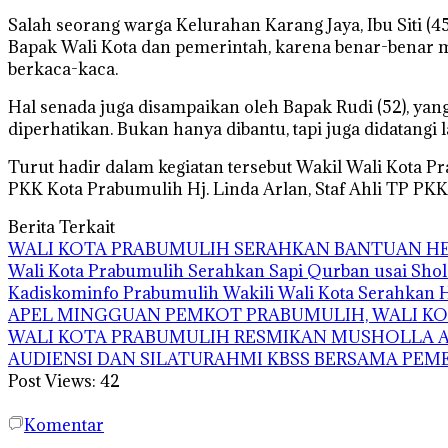
Salah seorang warga Kelurahan Karang Jaya, Ibu Siti (
Bapak Wali Kota dan pemerintah, karena benar-benar m
berkaca-kaca.
Hal senada juga disampaikan oleh Bapak Rudi (52), y
diperhatikan. Bukan hanya dibantu, tapi juga didatangi
Turut hadir dalam kegiatan tersebut Wakil Wali Kota P
PKK Kota Prabumulih Hj. Linda Arlan, Staf Ahli TP PK
Berita Terkait
WALI KOTA PRABUMULIH SERAHKAN BANTUAN HEW
Wali Kota Prabumulih Serahkan Sapi Qurban usai Shola
Kadiskominfo Prabumulih Wakili Wali Kota Serahkan
APEL MINGGUAN PEMKOT PRABUMULIH, WALI KOT
WALI KOTA PRABUMULIH RESMIKAN MUSHOLLA AS
AUDIENSI DAN SILATURAHMI KBSS BERSAMA PE
Post Views:
42
Komentar