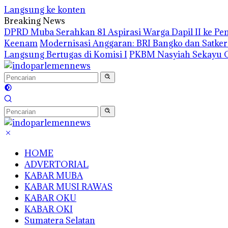
Langsung ke konten
Breaking News
DPRD Muba Serahkan 81 Aspirasi Warga Dapil II ke P
Keenam
Modernisasi Anggaran: BRI Bangko dan Satke
Langsung Bertugas di Komisi I
PKBM Nasyiah Sekayu G
HOME
ADVERTORIAL
KABAR MUBA
KABAR MUSI RAWAS
KABAR OKU
KABAR OKI
Sumatera Selatan