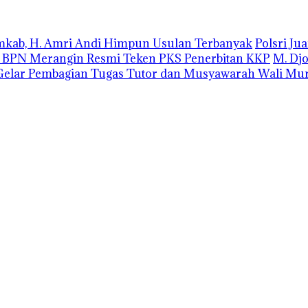
emkab, H. Amri Andi Himpun Usulan Terbanyak
Polsri J
r BPN Merangin Resmi Teken PKS Penerbitan KKP
M. Dj
elar Pembagian Tugas Tutor dan Musyawarah Wali Mur