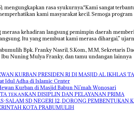
45), mengungkapkan rasa syukurnya.“Kami sangat terbant
emperhatikan kami masyarakat kecil. Semoga program sep
ang merasa kehadiran langsung pemimpin daerah memberi
 langsung. Itu yang membuat kami merasa dihargai,” ujarn
rabumulih Bpk. Franky Nasril, S.Kom., M.M, Sekretaris D
K Ibu Nuning Mulya Franky, dan tamu undangan lainnya
AN KURBAN PRESIDEN RI DI MASJID AL IKHLAS 
t Idul Adha di Islamic Center
 Hewan Kurban di Masjid Babun Ni’mah Wonosari
A ΤΕΚΑΝKAN DISIPLIN DAN PELAYANAN PRIMA
-SALAM SD NEGERI 12, DORONG PEMBENTUKAN K
MERINTAH KOTA PRABUMULIH