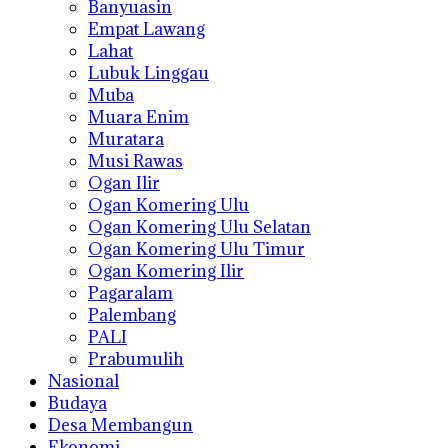
Banyuasin
Empat Lawang
Lahat
Lubuk Linggau
Muba
Muara Enim
Muratara
Musi Rawas
Ogan Ilir
Ogan Komering Ulu
Ogan Komering Ulu Selatan
Ogan Komering Ulu Timur
Ogan Komering Ilir
Pagaralam
Palembang
PALI
Prabumulih
Nasional
Budaya
Desa Membangun
Ekonomi