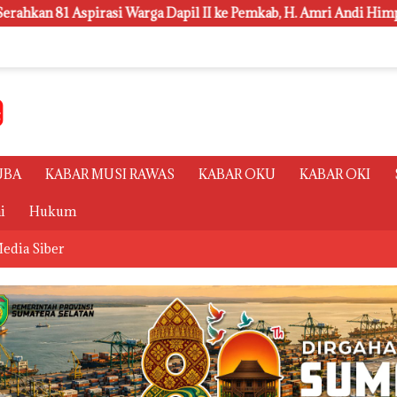
ga Dapil II ke Pemkab, H. Amri Andi Himpun Usulan Terbanyak
UBA
KABAR MUSI RAWAS
KABAR OKU
KABAR OKI
i
Hukum
edia Siber