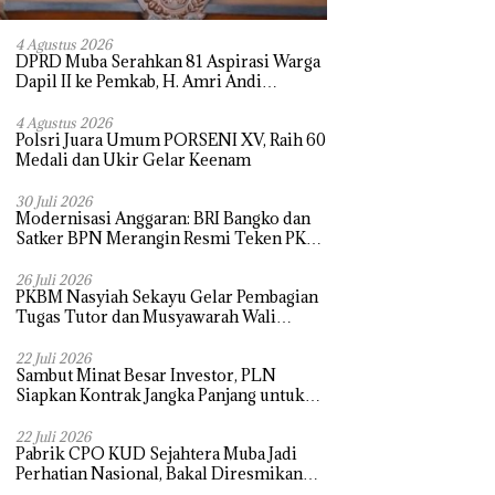
4 Agustus 2026
DPRD Muba Serahkan 81 Aspirasi Warga
Dapil II ke Pemkab, H. Amri Andi
Himpun Usulan Terbanyak
4 Agustus 2026
Polsri Juara Umum PORSENI XV, Raih 60
Medali dan Ukir Gelar Keenam
30 Juli 2026
Modernisasi Anggaran: BRI Bangko dan
Satker BPN Merangin Resmi Teken PKS
Penerbitan KKP
26 Juli 2026
PKBM Nasyiah Sekayu Gelar Pembagian
Tugas Tutor dan Musyawarah Wali
Murid Tahun Ajaran 2026/2027
22 Juli 2026
Sambut Minat Besar Investor, PLN
Siapkan Kontrak Jangka Panjang untuk
Akselerasi Proyek PSEL
22 Juli 2026
Pabrik CPO KUD Sejahtera Muba Jadi
Perhatian Nasional, Bakal Diresmikan
Presiden Prabowo