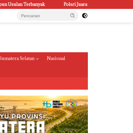
Polsri Juara Umum PORSENI XV, Raih 60 Medali dan Ukir
Sumatera Selatan
Nasional