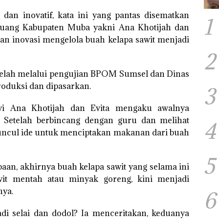
an inovatif, kata ini yang pantas disematkan
1
luang Kabupaten Muba yakni Ana Khotijah dan
ukan inovasi mengelola buah kelapa sawit menjadi
2
telah melalui pengujian BPOM Sumsel dan Dinas
roduksi dan dipasarkan.
3
swi Ana Khotijah dan Evita mengaku awalnya
Setelah berbincang dengan guru dan melihat
4
uncul ide untuk menciptakan makanan dari buah
5
baan, akhirnya buah kelapa sawit yang selama ini
it mentah atau minyak goreng, kini menjadi
nya.
6
di selai dan dodol? Ia menceritakan, keduanya