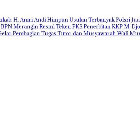
emkab, H. Amri Andi Himpun Usulan Terbanyak
Polsri J
r BPN Merangin Resmi Teken PKS Penerbitan KKP
M. Dj
elar Pembagian Tugas Tutor dan Musyawarah Wali Mur