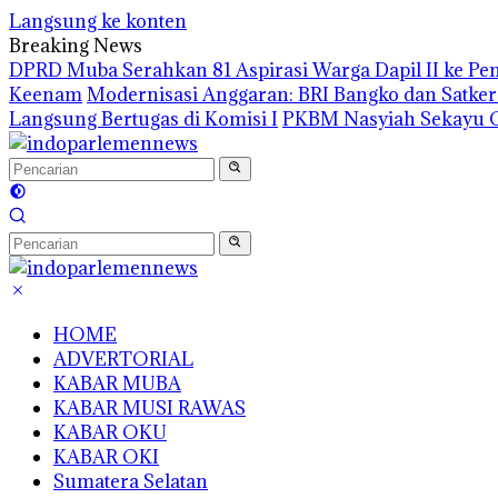
Langsung ke konten
Breaking News
DPRD Muba Serahkan 81 Aspirasi Warga Dapil II ke P
Keenam
Modernisasi Anggaran: BRI Bangko dan Satke
Langsung Bertugas di Komisi I
PKBM Nasyiah Sekayu G
HOME
ADVERTORIAL
KABAR MUBA
KABAR MUSI RAWAS
KABAR OKU
KABAR OKI
Sumatera Selatan