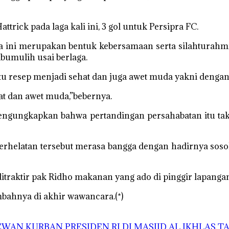
trick pada laga kali ini, 3 gol untuk Persipra FC.
n juga ini merupakan bentuk kebersamaan serta silahtura
bumulih usai berlaga.
tu resep menjadi sehat dan juga awet muda yakni dengan 
hat dan awet muda,”bebernya.
 mengungkapkan bahwa pertandingan persahabatan itu tak
rhelatan tersebut merasa bangga dengan hadirnya sosok 
itraktir pak Ridho makanan yang ado di pinggir lapangan
mbahnya di akhir wawancara.(*)
AN KURBAN PRESIDEN RI DI MASJID AL IKHLAS 