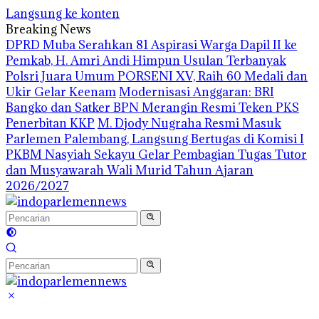
Langsung ke konten
Breaking News
DPRD Muba Serahkan 81 Aspirasi Warga Dapil II ke
Pemkab, H. Amri Andi Himpun Usulan Terbanyak
Polsri Juara Umum PORSENI XV, Raih 60 Medali dan
Ukir Gelar Keenam
Modernisasi Anggaran: BRI
Bangko dan Satker BPN Merangin Resmi Teken PKS
Penerbitan KKP
M. Djody Nugraha Resmi Masuk
Parlemen Palembang, Langsung Bertugas di Komisi I
PKBM Nasyiah Sekayu Gelar Pembagian Tugas Tutor
dan Musyawarah Wali Murid Tahun Ajaran
2026/2027