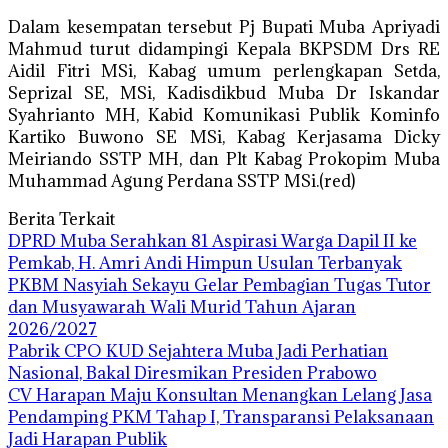
Dalam kesempatan tersebut Pj Bupati Muba Apriyadi
Mahmud turut didampingi Kepala BKPSDM Drs RE
Aidil Fitri MSi, Kabag umum perlengkapan Setda,
Seprizal SE, MSi, Kadisdikbud Muba Dr Iskandar
Syahrianto MH, Kabid Komunikasi Publik Kominfo
Kartiko Buwono SE MSi, Kabag Kerjasama Dicky
Meiriando SSTP MH, dan Plt Kabag Prokopim Muba
Muhammad Agung Perdana SSTP MSi.(red)
Berita Terkait
DPRD Muba Serahkan 81 Aspirasi Warga Dapil II ke
Pemkab, H. Amri Andi Himpun Usulan Terbanyak
PKBM Nasyiah Sekayu Gelar Pembagian Tugas Tutor
dan Musyawarah Wali Murid Tahun Ajaran
2026/2027
Pabrik CPO KUD Sejahtera Muba Jadi Perhatian
Nasional, Bakal Diresmikan Presiden Prabowo
CV Harapan Maju Konsultan Menangkan Lelang Jasa
Pendamping PKM Tahap I, Transparansi Pelaksanaan
Jadi Harapan Publik