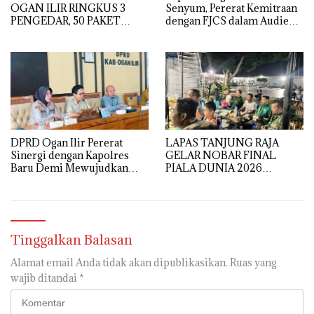
OGAN ILIR RINGKUS 3
Senyum, Pererat Kemitraan
PENGEDAR, 50 PAKET
dengan FJCS dalam Audiensi
SABU GAGAL DIEDARKAN
Penuh Keakraban
DPRD Ogan Ilir Pererat
LAPAS TANJUNG RAJA
Sinergi dengan Kapolres
GELAR NOBAR FINAL
Baru Demi Mewujudkan
PIALA DUNIA 2026
Kamtibmas yang Kondusif
BERSAMA TNI, PERKUAT
SINERGI DAN KEAMANAN
Tinggalkan Balasan
Alamat email Anda tidak akan dipublikasikan.
Ruas yang
wajib ditandai
*