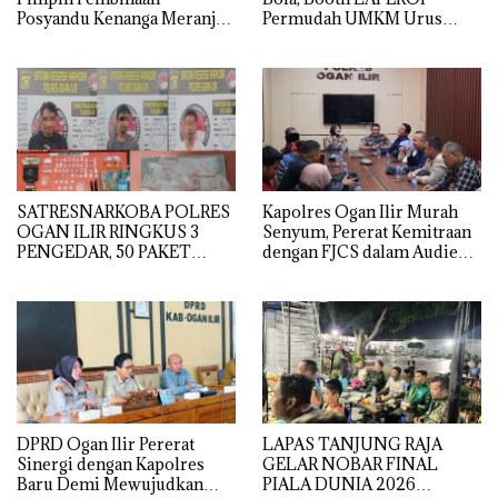
Posyandu Kenanga Meranjat
Permudah UMKM Urus
Ilir, Dinkes Ogan Ilir
Legalitas Usaha di
Optimistis Raih Prestasi
Pemulutan
Provinsi
SATRESNARKOBA POLRES
Kapolres Ogan Ilir Murah
OGAN ILIR RINGKUS 3
Senyum, Pererat Kemitraan
PENGEDAR, 50 PAKET
dengan FJCS dalam Audiensi
SABU GAGAL DIEDARKAN
Penuh Keakraban
DPRD Ogan Ilir Pererat
LAPAS TANJUNG RAJA
Sinergi dengan Kapolres
GELAR NOBAR FINAL
Baru Demi Mewujudkan
PIALA DUNIA 2026