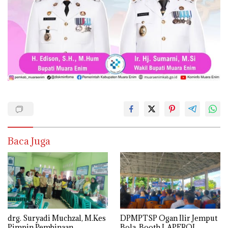
Baca Juga
drg. Suryadi Muchzal, M.Kes
DPMPTSP Ogan Ilir Jemput
Pimpin Pembinaan
Bola, Booth LAPEROI