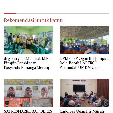
Kamtibmas yang Kondusif
BERSAMA TNI, PERKUAT
SINERGI DAN KEAMANAN
Rekomendasi untuk kamu
drg. Suryadi Muchzal, M.Kes
DPMPTSP Ogan Ilir Jemput
Pimpin Pembinaan
Bola, Booth LAPEROI
Posyandu Kenanga Meranjat
Permudah UMKM Urus
Ilir, Dinkes Ogan Ilir
Legalitas Usaha di
Optimistis Raih Prestasi
Pemulutan
Provinsi
SATRESNARKOBA POLRES
Kapolres Ogan Ilir Murah