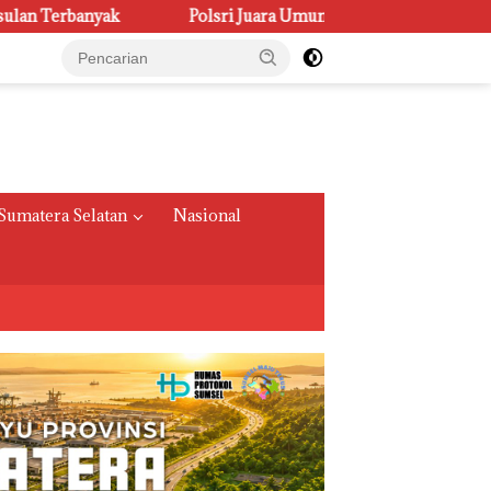
lsri Juara Umum PORSENI XV, Raih 60 Medali dan Ukir Gelar K
Sumatera Selatan
Nasional