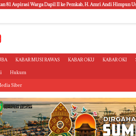
II ke Pemkab, H. Amri Andi Himpun Usulan Terbanyak
Po
UBA
KABAR MUSI RAWAS
KABAR OKU
KABAR OKI
i
Hukum
edia Siber