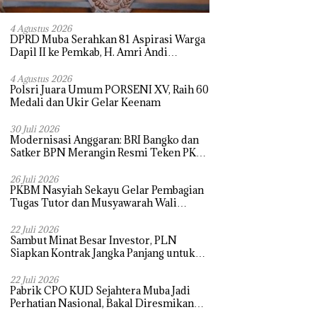
4 Agustus 2026
DPRD Muba Serahkan 81 Aspirasi Warga
Dapil II ke Pemkab, H. Amri Andi
Himpun Usulan Terbanyak
4 Agustus 2026
Polsri Juara Umum PORSENI XV, Raih 60
Medali dan Ukir Gelar Keenam
30 Juli 2026
Modernisasi Anggaran: BRI Bangko dan
Satker BPN Merangin Resmi Teken PKS
Penerbitan KKP
26 Juli 2026
PKBM Nasyiah Sekayu Gelar Pembagian
Tugas Tutor dan Musyawarah Wali
Murid Tahun Ajaran 2026/2027
22 Juli 2026
Sambut Minat Besar Investor, PLN
Siapkan Kontrak Jangka Panjang untuk
Akselerasi Proyek PSEL
22 Juli 2026
Pabrik CPO KUD Sejahtera Muba Jadi
Perhatian Nasional, Bakal Diresmikan
Presiden Prabowo