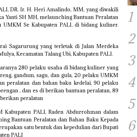
LI, DR. Ir. H. Heri Amalindo, MM, yang diwakili
1
tika Yanti SH MH, melaunching Bantuan Peralatan
 UMKM Se Kabupaten PALI, di bidang kuliner.
2
erai Sagarurung yang terletak di Jalan Merdeka
ulya, Kecamatan Talang Ubi, Kabupaten PALI.
3
taranya 280 pelaku usaha di bidang kuliner yang
oreng, gandum, sagu, dan gula, 20 pelaku UMKM
4
n peralatan dan bahan baku kedelai, 90 pelaku
gorengan , dan es di berikan bantuan peralatan, 89
berikan peralatan
5
KM Kabupaten PALI, Raden Abdurrohman dalam
ing Bantuan Peralatan dan Bahan Baku Kepada
6
upakan satu bentuk dan kepedulian dari Bupati
aten PALI