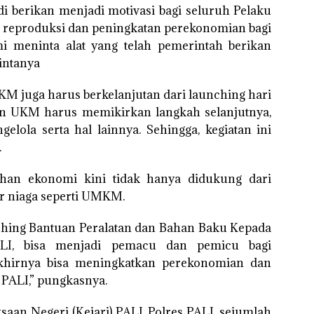
i berikan menjadi motivasi bagi seluruh Pelaku
reproduksi dan peningkatan perekonomian bagi
i meninta alat yang telah pemerintah berikan
Pintanya
M juga harus berkelanjutan dari launching hari
dan UKM harus memikirkan langkah selanjutnya,
lola serta hal lainnya. Sehingga, kegiatan ini
.
an ekonomi kini tidak hanya didukung dari
tor niaga seperti UMKM.
ching Bantuan Peralatan dan Bahan Baku Kepada
I, bisa menjadi pemacu dan pemicu bagi
irnya bisa meningkatkan perekonomian dan
 PALI,” pungkasnya.
ksaan Negeri (Kejari) PALI, Polres PALI, sejumlah