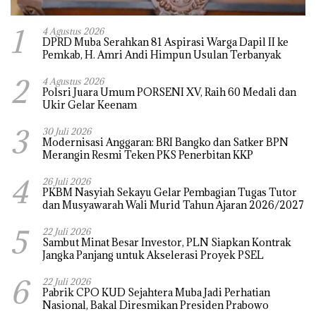
1
4 Agustus 2026
DPRD Muba Serahkan 81 Aspirasi Warga Dapil II ke
Pemkab, H. Amri Andi Himpun Usulan Terbanyak
2
4 Agustus 2026
Polsri Juara Umum PORSENI XV, Raih 60 Medali dan
Ukir Gelar Keenam
3
30 Juli 2026
Modernisasi Anggaran: BRI Bangko dan Satker BPN
Merangin Resmi Teken PKS Penerbitan KKP
4
26 Juli 2026
PKBM Nasyiah Sekayu Gelar Pembagian Tugas Tutor
dan Musyawarah Wali Murid Tahun Ajaran 2026/2027
5
22 Juli 2026
Sambut Minat Besar Investor, PLN Siapkan Kontrak
Jangka Panjang untuk Akselerasi Proyek PSEL
6
22 Juli 2026
Pabrik CPO KUD Sejahtera Muba Jadi Perhatian
Nasional, Bakal Diresmikan Presiden Prabowo