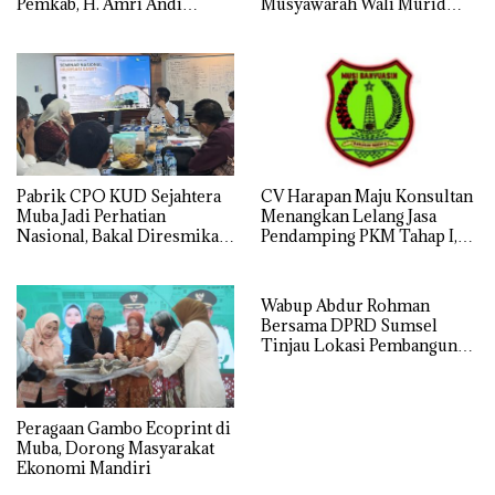
Pemkab, H. Amri Andi
Musyawarah Wali Murid
Himpun Usulan Terbanyak
Tahun Ajaran 2026/2027
Pabrik CPO KUD Sejahtera
CV Harapan Maju Konsultan
Muba Jadi Perhatian
Menangkan Lelang Jasa
Nasional, Bakal Diresmikan
Pendamping PKM Tahap I,
Presiden Prabowo
Transparansi Pelaksanaan
Jadi Harapan Publik
Wabup Abdur Rohman
Bersama DPRD Sumsel
Tinjau Lokasi Pembangunan
Sekolah Rakyat di Muba
Peragaan Gambo Ecoprint di
Muba, Dorong Masyarakat
Ekonomi Mandiri