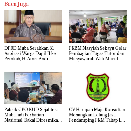
Baca Juga
DPRD Muba Serahkan 81
PKBM Nasyiah Sekayu Gelar
Aspirasi Warga Dapil II ke
Pembagian Tugas Tutor dan
Pemkab, H. Amri Andi
Musyawarah Wali Murid
Himpun Usulan Terbanyak
Tahun Ajaran 2026/2027
Pabrik CPO KUD Sejahtera
CV Harapan Maju Konsultan
Muba Jadi Perhatian
Menangkan Lelang Jasa
Nasional, Bakal Diresmikan
Pendamping PKM Tahap I,
Presiden Prabowo
Transparansi Pelaksanaan
Jadi Harapan Publik