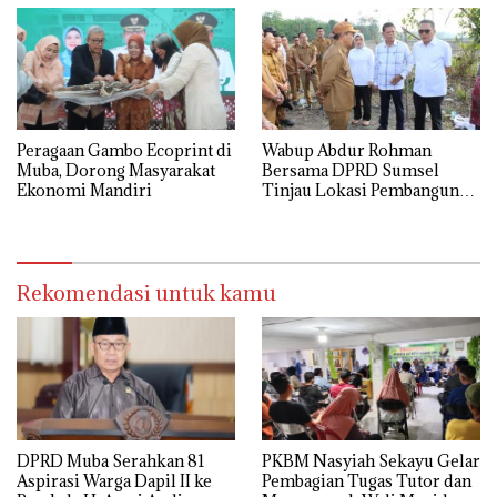
Wabup Abdur Rohman
Peragaan Gambo Ecoprint di
Bersama DPRD Sumsel
Muba, Dorong Masyarakat
Tinjau Lokasi Pembangunan
Ekonomi Mandiri
Sekolah Rakyat di Muba
Rekomendasi untuk kamu
DPRD Muba Serahkan 81
PKBM Nasyiah Sekayu Gelar
Aspirasi Warga Dapil II ke
Pembagian Tugas Tutor dan