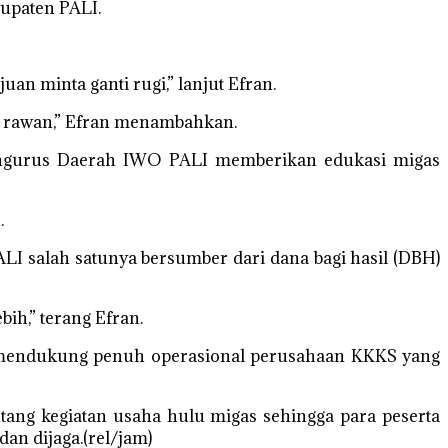
bupaten PALI.
n minta ganti rugi,” lanjut Efran.
k rawan,” Efran menambahkan.
Pengurus Daerah IWO PALI memberikan edukasi migas
.
I salah satunya bersumber dari dana bagi hasil (DBH)
ih,” terang Efran.
k mendukung penuh operasional perusahaan KKKS yang
ntang kegiatan usaha hulu migas sehingga para peserta
n dijaga.(rel/jam)