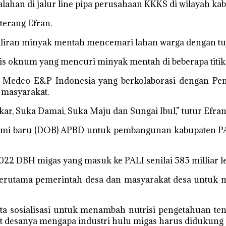
salahan di jalur line pipa perusahaan KKKS di wilayah ka
 terang Efran.
aliran minyak mentah mencemari lahan warga dengan tujua
is oknum yang mencuri minyak mentah di beberapa titi
PT Medco E&P Indonesia yang berkolaborasi dengan 
 masyarakat.
r, Suka Damai, Suka Maju dan Sungai Ibul,” tutur Efran
omi baru (DOB) APBD untuk pembangunan kabupaten PAL
022 DBH migas yang masuk ke PALI senilai 585 milliar leb
terutama pemerintah desa dan masyarakat desa untu
rta sosialisasi untuk menambah nutrisi pengetahuan te
desanya mengapa industri hulu migas harus didukung da