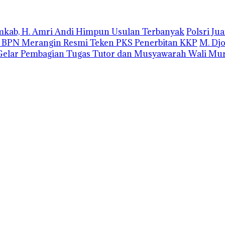
emkab, H. Amri Andi Himpun Usulan Terbanyak
Polsri J
r BPN Merangin Resmi Teken PKS Penerbitan KKP
M. Dj
elar Pembagian Tugas Tutor dan Musyawarah Wali Mur