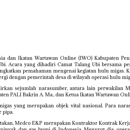
ia dan Ikatan Wartawan Online (IWO) Kabupaten Penu
. Acara yang dihadiri Camat Talang Ubi bersama pe
ngkatkan pemahaman mengenai kegiatan hulu migas. Keg
rgi dengan pemerintah desa di wilayah operasi hulu mig
kan sejumlah narasumber, antara lain perwakilan Me
ten PALI Bakrin A. Ma., dan Ketua Ikatan Wartawan Onl
migas yang merupakan objek vital nasional. Para na
 pipa.
atakan, Medco E&P merupakan Kontraktor Kontrak Kerj
 minyak dan gas bumi di Indonesia. Menurut dia, oper