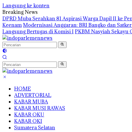
Langsung ke konten
Breaking News
DPRD Muba Serahkan 81 Aspirasi Warga Dapil II ke P
Keenam
Modernisasi Anggaran: BRI Bangko dan Satke
Langsung Bertugas di Komisi I
PKBM Nasyiah Sekayu G
HOME
ADVERTORIAL
KABAR MUBA
KABAR MUSI RAWAS
KABAR OKU
KABAR OKI
Sumatera Selatan