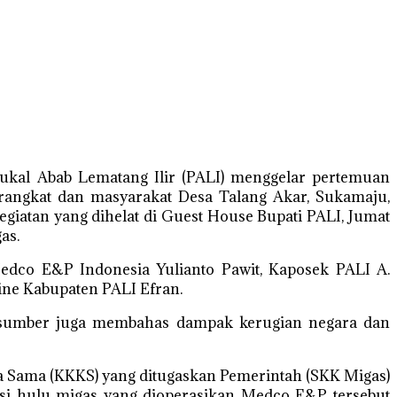
kal Abab Lematang Ilir (PALI) menggelar pertemuan
rangkat dan masyarakat Desa Talang Akar, Sukamaju,
iatan yang dihelat di Guest House Bupati PALI, Jumat
as.
dco E&P Indonesia Yulianto Pawit, Kaposek PALI A.
ine Kabupaten PALI Efran.
rasumber juga membahas dampak kerugian negara dan
a Sama (KKKS) yang ditugaskan Pemerintah (SKK Migas)
asi hulu migas yang dioperasikan Medco E&P tersebut