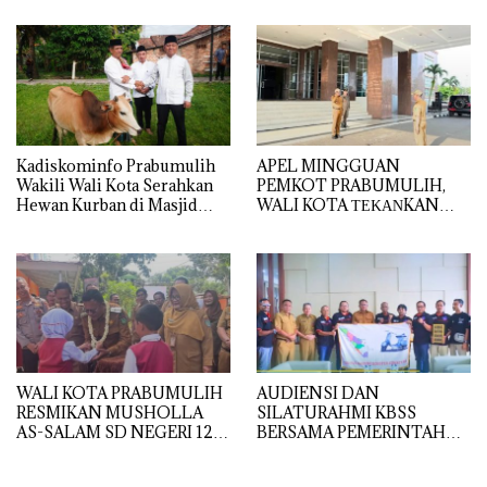
IKHLAS TANJUNG
RAMBANG
Kadiskominfo Prabumulih
APEL MINGGUAN
Wakili Wali Kota Serahkan
PEMKOT PRABUMULIH,
Hewan Kurban di Masjid
WALI KOTA ΤΕΚΑΝKAN
Babun Ni’mah Wonosari
DISIPLIN DAN
PELAYANAN PRIMA
WALI KOTA PRABUMULIH
AUDIENSI DAN
RESMIKAN MUSHOLLA
SILATURAHMI KBSS
AS-SALAM SD NEGERI 12,
BERSAMA PEMERINTAH
DORONG PEMBENTUKAN
KOTA PRABUMULIH
KARAKTER RELIGIUS