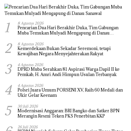
1
8 Agustus 2026
Pencarian Dua Hari Berakhir Duka, Tim Gabungan
Muba Temukan Mulyadi Mengapung di Danau
Sanawal
2
8 Agustus 2026
Kemerdekaan Bukan Sekadar Seremoni, tetapi
Kewajiban Negara Menyejahterakan Rakyat
3
4 Agustus 2026
DPRD Muba Serahkan 81 Aspirasi Warga Dapil II ke
Pemkab, H. Amri Andi Himpun Usulan Terbanyak
4
4 Agustus 2026
Polsri Juara Umum PORSENI XV, Raih 60 Medali dan
Ukir Gelar Keenam
5
30 Juli 2026
Modernisasi Anggaran: BRI Bangko dan Satker BPN
Merangin Resmi Teken PKS Penerbitan KKP
26 Juli 2026