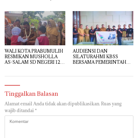
Babun Ni’mah Wonosari
DISIPLIN DAN
PELAYANAN PRIMA
WALI KOTA PRABUMULIH
AUDIENSI DAN
RESMIKAN MUSHOLLA
SILATURAHMI KBSS
AS-SALAM SD NEGERI 12,
BERSAMA PEMERINTAH
DORONG PEMBENTUKAN
KOTA PRABUMULIH
KARAKTER RELIGIUS
SISWA
Tinggalkan Balasan
Alamat email Anda tidak akan dipublikasikan.
Ruas yang
wajib ditandai
*