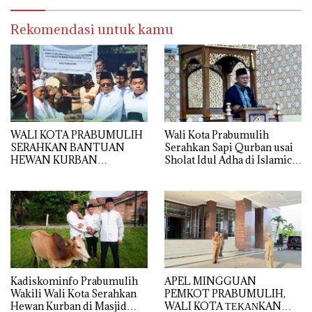
SISWA
Rekomendasi untuk kamu
WALI KOTA PRABUMULIH
Wali Kota Prabumulih
SERAHKAN BANTUAN
Serahkan Sapi Qurban usai
HEWAN KURBAN
Sholat Idul Adha di Islamic
PRESIDEN RI DI MASJID AL
Center
IKHLAS TANJUNG
RAMBANG
Kadiskominfo Prabumulih
APEL MINGGUAN
Wakili Wali Kota Serahkan
PEMKOT PRABUMULIH,
Hewan Kurban di Masjid
WALI KOTA ΤΕΚΑΝKAN