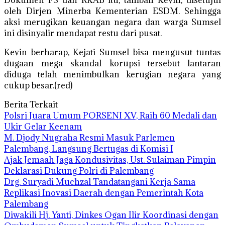
Dokumen FS dan RKAB itu, tambah Kevin, disetujui
oleh Dirjen Minerba Kementerian ESDM. Sehingga
aksi merugikan keuangan negara dan warga Sumsel
ini disinyalir mendapat restu dari pusat.
Kevin berharap, Kejati Sumsel bisa mengusut tuntas
dugaan mega skandal korupsi tersebut lantaran
diduga telah menimbulkan kerugian negara yang
cukup besar.(red)
Berita Terkait
Polsri Juara Umum PORSENI XV, Raih 60 Medali dan
Ukir Gelar Keenam
M. Djody Nugraha Resmi Masuk Parlemen
Palembang, Langsung Bertugas di Komisi I
Ajak Jemaah Jaga Kondusivitas, Ust. Sulaiman Pimpin
Deklarasi Dukung Polri di Palembang
Drg. Suryadi Muchzal Tandatangani Kerja Sama
Replikasi Inovasi Daerah dengan Pemerintah Kota
Palembang
Diwakili Hj. Yanti, Dinkes Ogan Ilir Koordinasi dengan