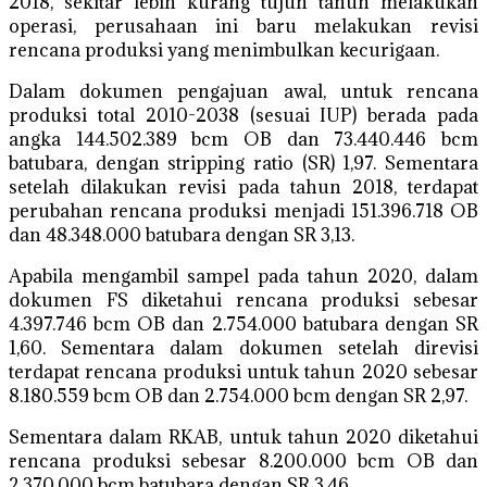
2018, sekitar lebih kurang tujuh tahun melakukan
operasi, perusahaan ini baru melakukan revisi
rencana produksi yang menimbulkan kecurigaan.
Dalam dokumen pengajuan awal, untuk rencana
produksi total 2010-2038 (sesuai IUP) berada pada
angka 144.502.389 bcm OB dan 73.440.446 bcm
batubara, dengan stripping ratio (SR) 1,97. Sementara
setelah dilakukan revisi pada tahun 2018, terdapat
perubahan rencana produksi menjadi 151.396.718 OB
dan 48.348.000 batubara dengan SR 3,13.
Apabila mengambil sampel pada tahun 2020, dalam
dokumen FS diketahui rencana produksi sebesar
4.397.746 bcm OB dan 2.754.000 batubara dengan SR
1,60. Sementara dalam dokumen setelah direvisi
terdapat rencana produksi untuk tahun 2020 sebesar
8.180.559 bcm OB dan 2.754.000 bcm dengan SR 2,97.
Sementara dalam RKAB, untuk tahun 2020 diketahui
rencana produksi sebesar 8.200.000 bcm OB dan
2.370.000 bcm batubara dengan SR 3,46.