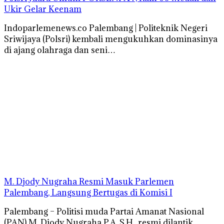
Ukir Gelar Keenam
Indoparlemenews.co Palembang | Politeknik Negeri
Sriwijaya (Polsri) kembali mengukuhkan dominasinya
di ajang olahraga dan seni…
M. Djody Nugraha Resmi Masuk Parlemen
Palembang, Langsung Bertugas di Komisi I
Palembang – Politisi muda Partai Amanat Nasional
(PAN) M. Djody Nugraha P.A, S.H., resmi dilantik…