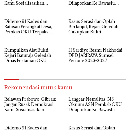
Kami Sosialisasikan
Dilaporkan Ke Bawaslu
Program Presiden Terpilih
OKU
dan Paslon Bertaji
Didemo 91 Kades dan
Kasus Serasi dan Oplah
Ratusan Perangkat Desa,
Berlanjut, Kejari Geledah
Pemkab OKU Terpaksa
Cukupkan Bukti
Cairkan Siltap Triwulan
Satu Besok
Kumpulkan Alat Bukti,
H Sardiyo Resmi Nakhodai
Kejari Baturaja Geledah
DPD JARIRAYA Sumsel
Dinas Pertanian OKU
Periode 2023-2027
Rekomendasi untuk kamu
Relawan Prabowo-Gibran;
Langgar Netralitas, NS
Jangan Rusak Demokrasi,
Oknum ASN Pemkab OKU
Kami Sosialisasikan
Dilaporkan Ke Bawaslu
Program Presiden Terpilih
OKU
dan Paslon Bertaji
Didemo 91 Kades dan
Kasus Serasi dan Oplah